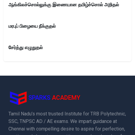
ஆங்கிலச்சொல்லுக்கு இணையான தமிழ்ச்சொல் அறிதல்
மரபுப் பிழையை நீக்குதல்
சேர்த்து எழுதுதல்
SPARKS
ACADEMY
Tamil Nadu’s most trusted Institute for TRB Polytechnic,
SSC, TNPSC AD / AE exams. We impart guidance at
Chennai with compelling desire to aspire for perfection,